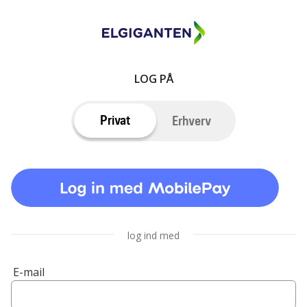
LOG PÅ
Privat
Erhverv
log ind med
E-mail