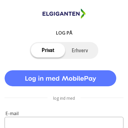
LOG PÅ
Privat
Erhverv
log ind med
E-mail