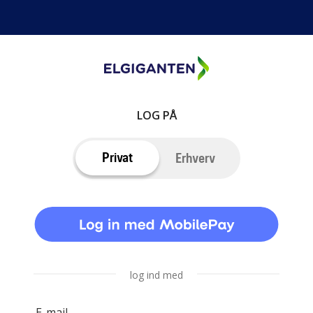
LOG PÅ
Privat
Erhverv
log ind med
E-mail