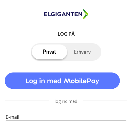
LOG PÅ
Privat
Erhverv
log ind med
E-mail