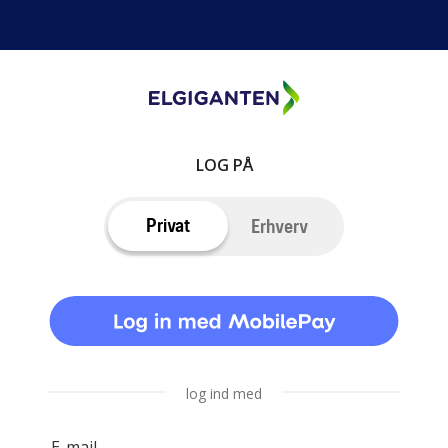
LOG PÅ
Privat
Erhverv
log ind med
E-mail