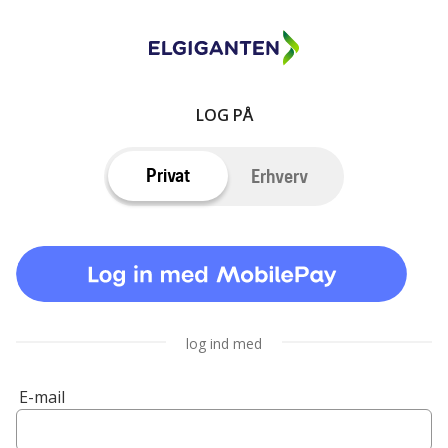
LOG PÅ
Privat
Erhverv
log ind med
E-mail