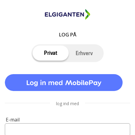
LOG PÅ
Privat
Erhverv
log ind med
E-mail