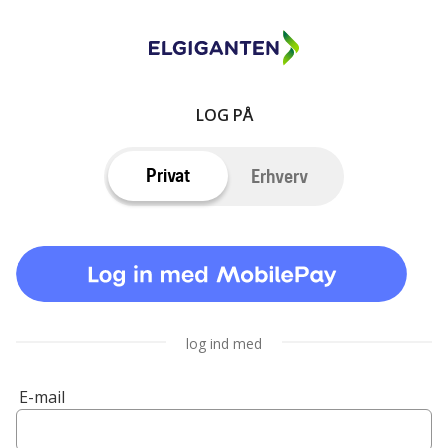
LOG PÅ
Privat
Erhverv
log ind med
E-mail