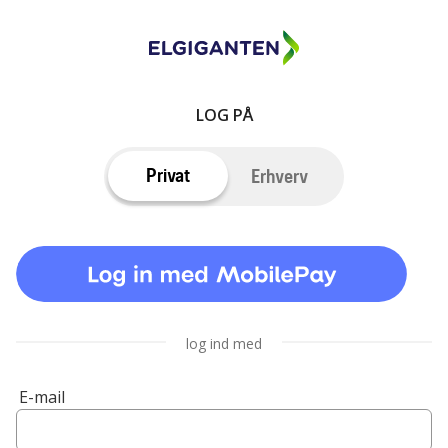
LOG PÅ
Privat
Erhverv
log ind med
E-mail