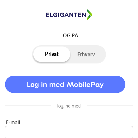
LOG PÅ
Privat
Erhverv
log ind med
E-mail