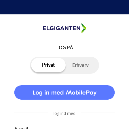
LOG PÅ
Privat
Erhverv
log ind med
E-mail