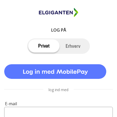
LOG PÅ
Privat
Erhverv
log ind med
E-mail