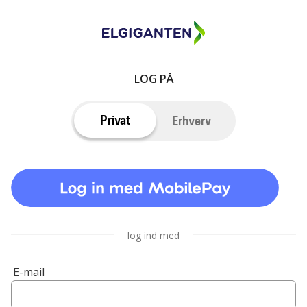
LOG PÅ
Privat
Erhverv
log ind med
E-mail