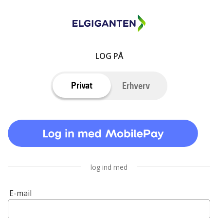
LOG PÅ
Privat
Erhverv
log ind med
E-mail