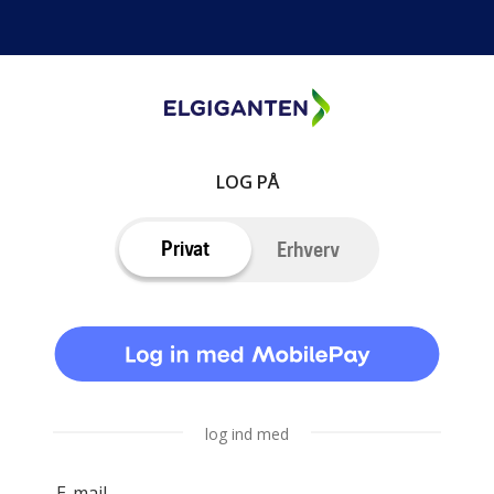
LOG PÅ
Privat
Erhverv
log ind med
E-mail