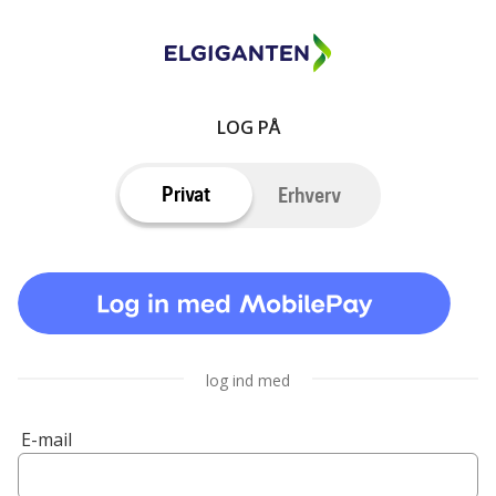
LOG PÅ
Privat
Erhverv
log ind med
E-mail