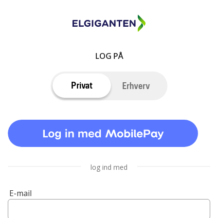
LOG PÅ
Privat
Erhverv
log ind med
E-mail