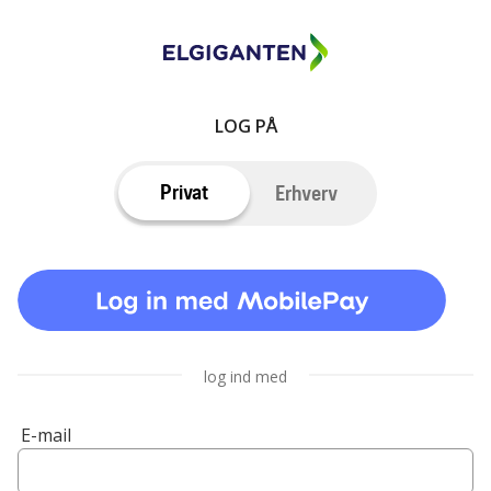
LOG PÅ
Privat
Erhverv
log ind med
E-mail