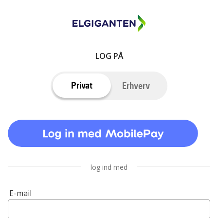
LOG PÅ
Privat
Erhverv
log ind med
E-mail