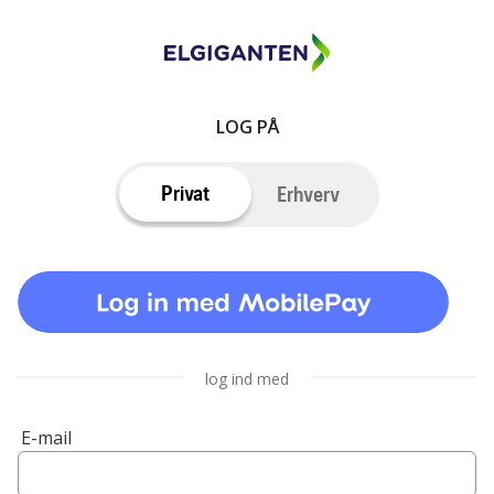
LOG PÅ
Privat
Erhverv
log ind med
E-mail