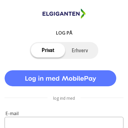
LOG PÅ
Privat
Erhverv
log ind med
E-mail