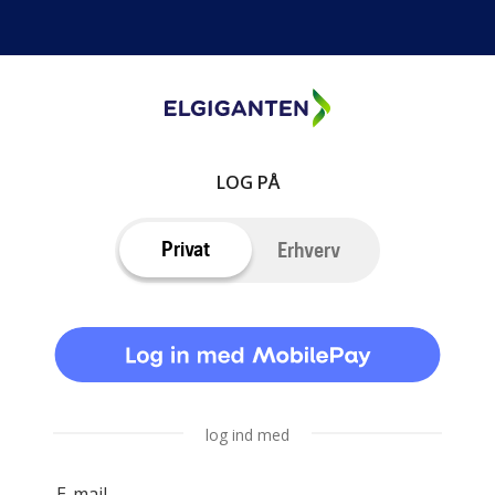
LOG PÅ
Privat
Erhverv
log ind med
E-mail