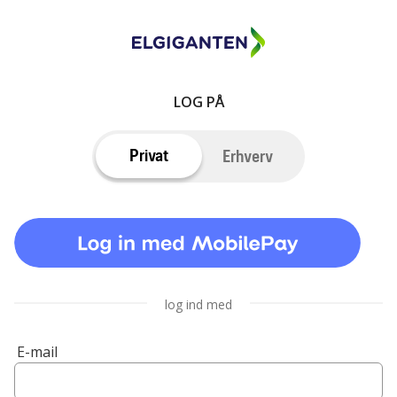
LOG PÅ
Privat
Erhverv
log ind med
E-mail