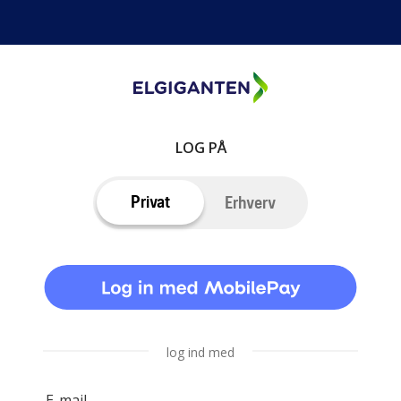
LOG PÅ
Privat
Erhverv
log ind med
E-mail