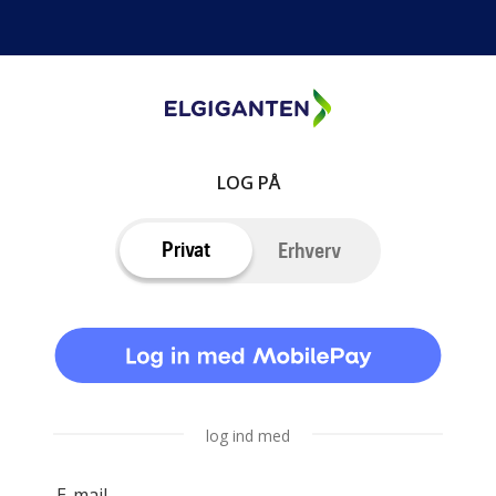
LOG PÅ
Privat
Erhverv
log ind med
E-mail