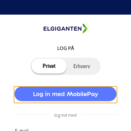
LOG PÅ
Privat
Erhverv
log ind med
E-mail