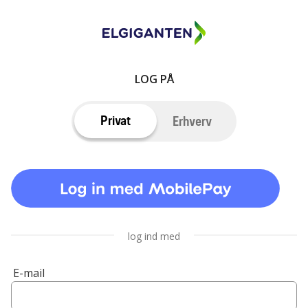
LOG PÅ
Privat
Erhverv
log ind med
E-mail