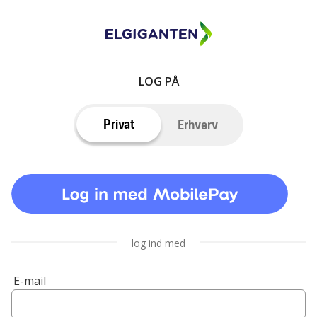
LOG PÅ
Privat
Erhverv
log ind med
E-mail