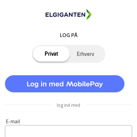
LOG PÅ
Privat
Erhverv
log ind med
E-mail