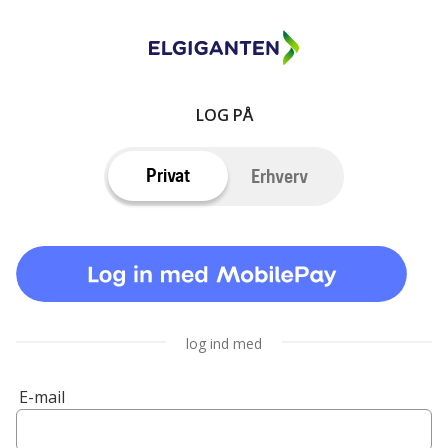
LOG PÅ
Privat
Erhverv
log ind med
E-mail