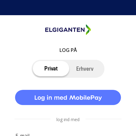
LOG PÅ
Privat
Erhverv
log ind med
E-mail