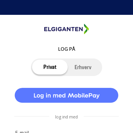
LOG PÅ
Privat
Erhverv
log ind med
E-mail