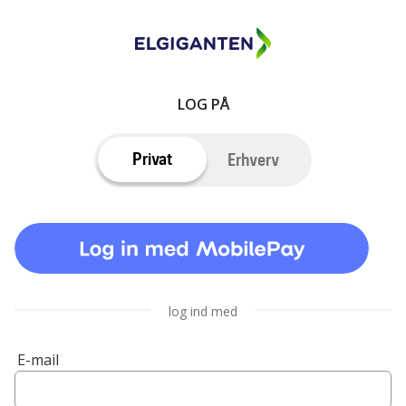
LOG PÅ
Privat
Erhverv
log ind med
E-mail