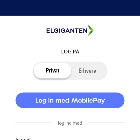
LOG PÅ
Privat
Erhverv
log ind med
E-mail