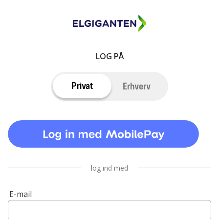
LOG PÅ
Privat
Erhverv
log ind med
E-mail