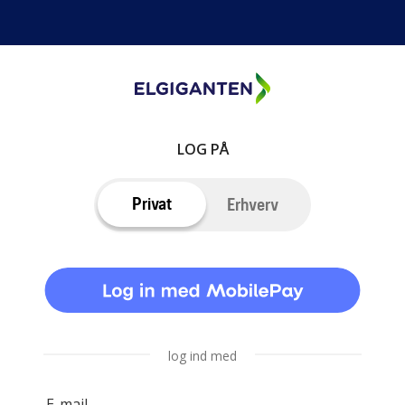
LOG PÅ
Privat
Erhverv
log ind med
E-mail