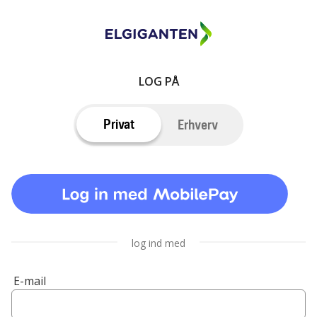
LOG PÅ
Privat
Erhverv
log ind med
E-mail