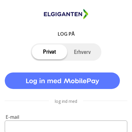
LOG PÅ
Privat
Erhverv
log ind med
E-mail