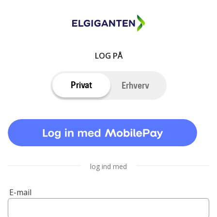
LOG PÅ
Privat
Erhverv
log ind med
E-mail