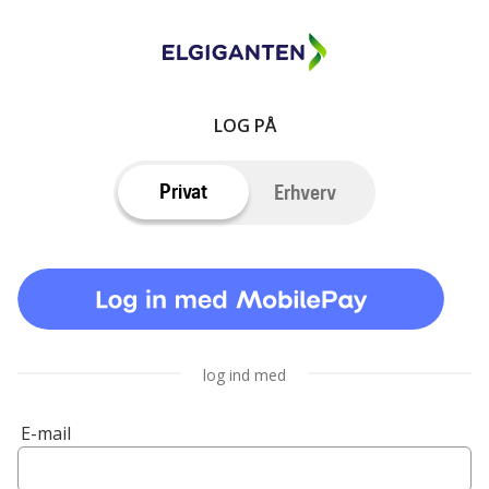
LOG PÅ
Privat
Erhverv
log ind med
E-mail