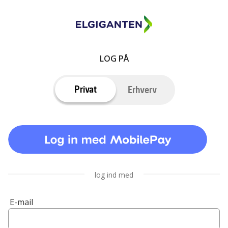
LOG PÅ
Privat
Erhverv
log ind med
E-mail