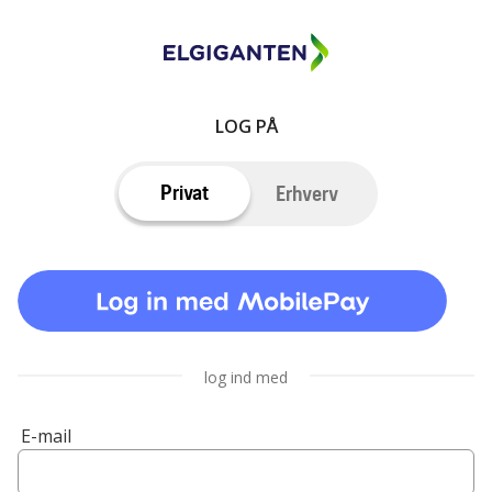
LOG PÅ
Privat
Erhverv
log ind med
E-mail