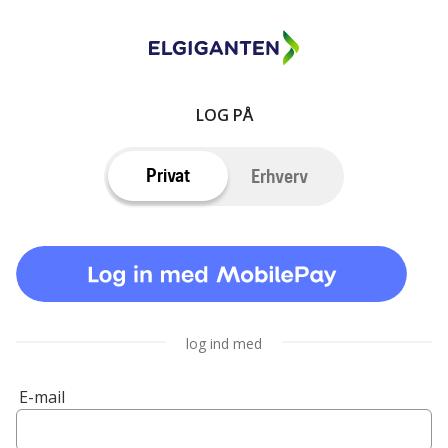
LOG PÅ
Privat
Erhverv
log ind med
E-mail