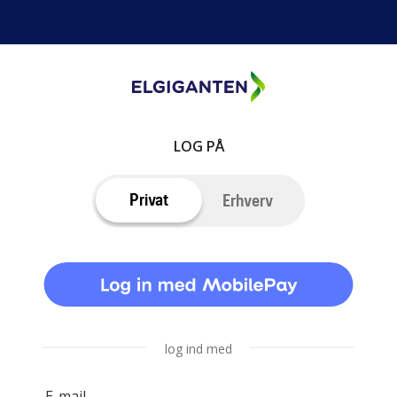
LOG PÅ
Privat
Erhverv
log ind med
E-mail