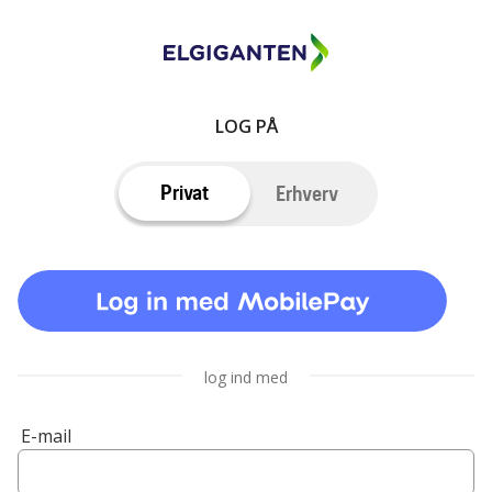
LOG PÅ
Privat
Erhverv
log ind med
E-mail