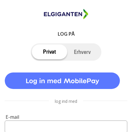
LOG PÅ
Privat
Erhverv
log ind med
E-mail