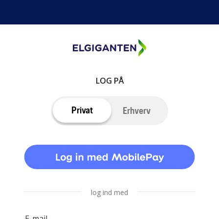
LOG PÅ
Privat
Erhverv
log ind med
E-mail