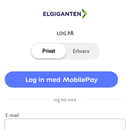
LOG PÅ
Privat
Erhverv
log ind med
E-mail