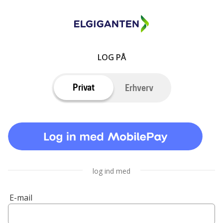
LOG PÅ
Privat
Erhverv
log ind med
E-mail