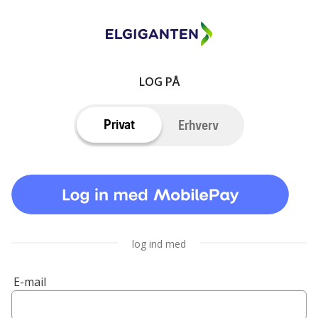
LOG PÅ
Privat
Erhverv
log ind med
E-mail